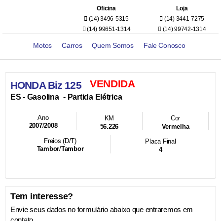
Oficina
Loja
(14) 3496-5315
(14) 3441-7275
(14) 99651-1314
(14) 99742-1314
Motos
Carros
Quem Somos
Fale Conosco
VENDIDA
HONDA Biz 125
- Partida Elétrica
ES -
Gasolina
Ano
KM
Cor
2007
/
2008
56.226
Vermelha
Freios (D/T)
Placa Final
Tambor
/
Tambor
4
Tem interesse?
Envie seus dados no formulário abaixo que entraremos em
contato