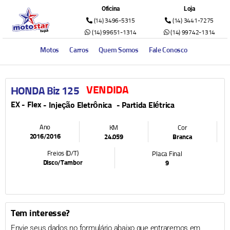
Oficina
Loja
(14) 3496-5315
(14) 3441-7275
(14) 99651-1314
(14) 99742-1314
Motos
Carros
Quem Somos
Fale Conosco
VENDIDA
HONDA Biz 125
EX -
Flex
- Injeção Eletrônica
- Partida Elétrica
Ano
KM
Cor
2016
/
2016
24.059
Branca
Freios (D/T)
Placa Final
Disco
/
Tambor
9
Tem interesse?
Envie seus dados no formulário abaixo que entraremos em