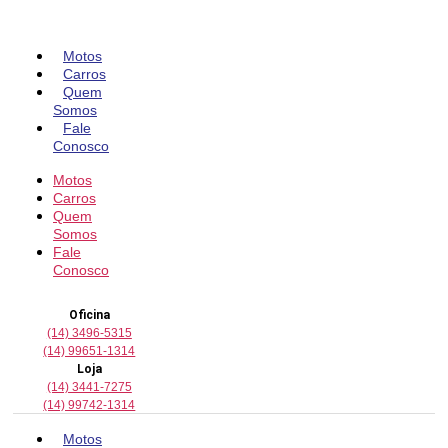
Pular
para
o
Motos
conteúdo
Carros
Quem
Somos
Fale
Conosco
Motos
Carros
Quem
Somos
Fale
Conosco
Oficina
(14) 3496-5315
(14) 99651-1314
Loja
(14) 3441-7275
(14) 99742-1314
Motos