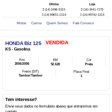
Oficina
Loja
(14) 3496-5315
(14) 3441-7275
(14) 99651-1314
(14) 99742-1314
Motos
Carros
Quem Somos
Fale Conosco
VENDIDA
HONDA Biz 125
KS -
Gasolina
Ano
KM
Cor
2006
/
2006
52.620
Preta
Freios (D/T)
Placa Final
Tambor
/
Tambor
1
Tem interesse?
Envie seus dados no formulário abaixo que entraremos em
contato