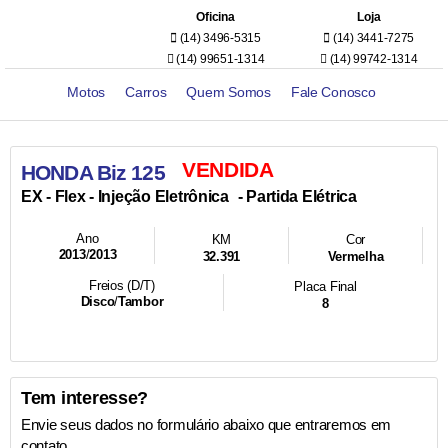
Oficina
Loja
(14) 3496-5315
(14) 3441-7275
(14) 99651-1314
(14) 99742-1314
Motos
Carros
Quem Somos
Fale Conosco
VENDIDA
HONDA Biz 125
- Injeção Eletrônica
- Partida Elétrica
EX -
Flex
Ano
KM
Cor
2013
/
2013
32.391
Vermelha
Freios (D/T)
Placa Final
Disco
/
Tambor
8
Tem interesse?
Envie seus dados no formulário abaixo que entraremos em
contato