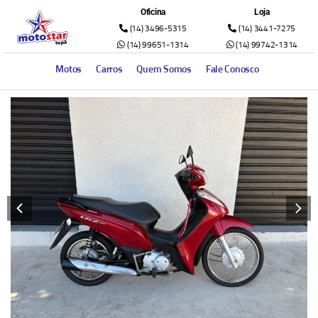
Oficina
Loja
(14) 3496-5315
(14) 3441-7275
(14) 99651-1314
(14) 99742-1314
Motos
Carros
Quem Somos
Fale Conosco