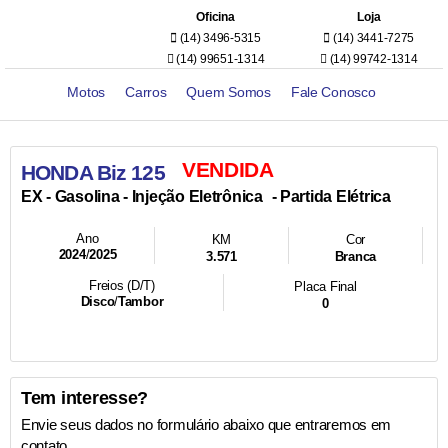
Oficina
Loja
(14) 3496-5315
(14) 3441-7275
(14) 99651-1314
(14) 99742-1314
Motos
Carros
Quem Somos
Fale Conosco
VENDIDA
HONDA Biz 125
- Injeção Eletrônica
- Partida Elétrica
EX -
Gasolina
Ano
KM
Cor
2024
/
2025
3.571
Branca
Freios (D/T)
Placa Final
Disco
/
Tambor
0
Tem interesse?
Envie seus dados no formulário abaixo que entraremos em
contato