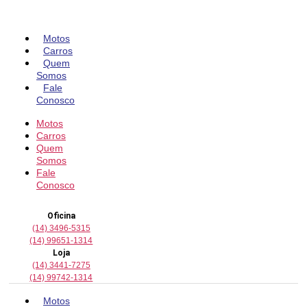
Pular
para
o
Motos
conteúdo
Carros
Quem
Somos
Fale
Conosco
Motos
Carros
Quem
Somos
Fale
Conosco
Oficina
(14) 3496-5315
(14) 99651-1314
Loja
(14) 3441-7275
(14) 99742-1314
Motos