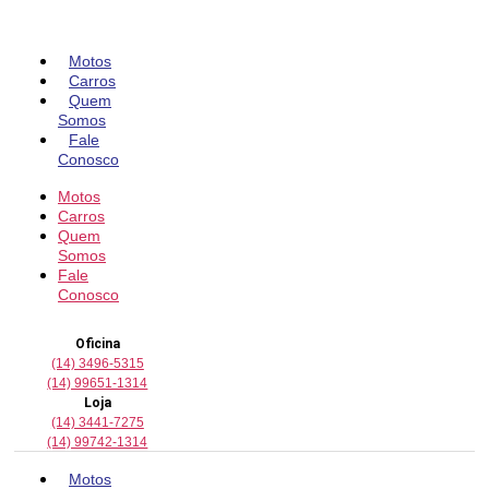
Pular
para
o
Motos
conteúdo
Carros
Quem
Somos
Fale
Conosco
Motos
Carros
Quem
Somos
Fale
Conosco
Oficina
(14) 3496-5315
(14) 99651-1314
Loja
(14) 3441-7275
(14) 99742-1314
Motos