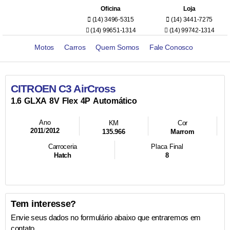
Oficina
Loja
(14) 3496-5315
(14) 3441-7275
(14) 99651-1314
(14) 99742-1314
Motos
Carros
Quem Somos
Fale Conosco
CITROEN C3 AirCross
1.6
GLXA
8V
Flex
4P
Automático
Ano
KM
Cor
2011
/
2012
135.966
Marrom
Carroceria
Placa Final
Hatch
8
Tem interesse?
Envie seus dados no formulário abaixo que entraremos em
contato