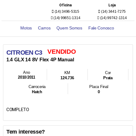
Oficina
Loja
(14) 3496-5315
(14) 3441-7275
(14) 99651-1314
(14) 99742-1314
Motos
Carros
Quem Somos
Fale Conosco
VENDIDO
CITROEN C3
1.4
GLX 14
8V
Flex
4P
Manual
Ano
KM
Cor
2010
/
2011
124.736
Prata
Carroceria
Placa Final
Hatch
0
COMPLETO
Tem interesse?