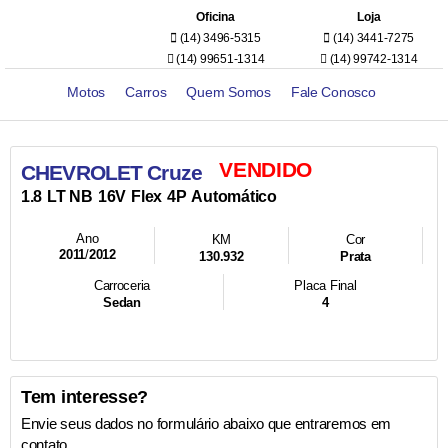
Oficina
Loja
(14) 3496-5315
(14) 3441-7275
(14) 99651-1314
(14) 99742-1314
Motos
Carros
Quem Somos
Fale Conosco
VENDIDO
CHEVROLET Cruze
1.8
LT NB
16V
Flex
4P
Automático
Ano
KM
Cor
2011
/
2012
130.932
Prata
Carroceria
Placa Final
Sedan
4
Tem interesse?
Envie seus dados no formulário abaixo que entraremos em
contato